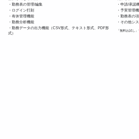
・勤務表の管理/編集
・申請/承認
・ログイン打刻
・予実管理機
・有休管理機能
・勤務表の項
・勤務分析機能
・その他シス
・勤務データの出力機能（CSV形式、テキスト形式、PDF形
「無料お試し」
式）